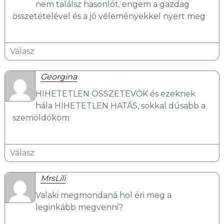
nem találsz hasonlót. engem a gazdag
összetételével és a jó véleményekkel nyert meg
Válasz
Georgina
HIHETETLEN ÖSSZETEVŐK és ezeknek
hála HIHETETLEN HATÁS, sokkal dúsabb a
szemöldököm
Válasz
MrsLili
Valaki megmondaná hol éri meg a
leginkább megvenni?