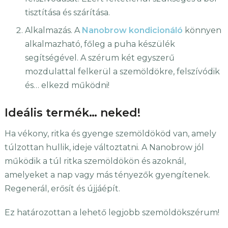
tisztítása és szárítása.
Alkalmazás. A
Nanobrow kondicionáló
könnyen
alkalmazható, főleg a puha készülék
segítségével. A szérum két egyszerű
mozdulattal felkerül a szemöldökre, felszívódik
és… elkezd működni!
Ideális termék… neked!
Ha vékony, ritka és gyenge szemöldököd van, amely
túlzottan hullik, ideje változtatni. A Nanobrow jól
működik a túl ritka szemöldökön és azoknál,
amelyeket a nap vagy más tényezők gyengítenek.
Regenerál, erősít és újjáépít.
Ez határozottan a lehető legjobb szemöldökszérum!