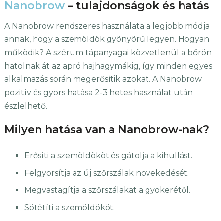
Nanobrow
– tulajdonságok és hatás
A Nanobrow rendszeres használata a legjobb módja
annak, hogy a szemöldök gyönyörű legyen. Hogyan
működik? A szérum tápanyagai közvetlenül a bőrön
hatolnak át az apró hajhagymákig, így minden egyes
alkalmazás során megerősítik azokat. A Nanobrow
pozitív és gyors hatása 2-3 hetes használat után
észlelhető.
Milyen hatása van a Nanobrow-nak?
Erősíti a szemöldököt és gátolja a kihullást.
Felgyorsítja az új szőrszálak növekedését.
Megvastagítja a szőrszálakat a gyökerétől.
Sötétíti a szemöldököt.