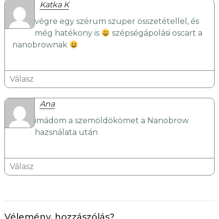
Katka K
végre egy szérum szuper összetétellel, és
még hatékony is
szépségápolási oscart a
nanobrownak
Válasz
Ana
imádom a szemöldökömet a Nanobrow
hazsnálata után
Válasz
Vélemény, hozzászólás?