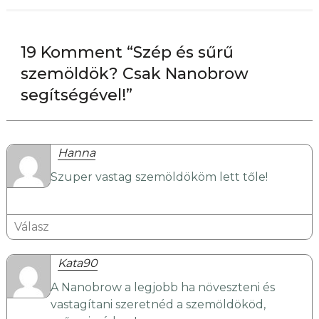
19 Komment “Szép és sűrű
szemöldök? Csak Nanobrow
segítségével!”
Hanna
Szuper vastag szemöldököm lett tőle!
Válasz
Kata90
A Nanobrow a legjobb ha növeszteni és
vastagítani szeretnéd a szemöldököd,