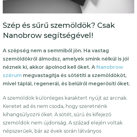
Szép és sűrű szemöldök? Csak
Nanobrow segítségével!
A szépség nem a semmiből jön. Ha vastag
szemöldökről álmodsz, amelyek smink nélkül is jól
néznek ki, akkor ápolnod kell őket. A
Nanobrow
szérum
megvastagítja és sötétíti a szemöldököt,
mivel táplál, regenerál, és belülről megerősíti őket.
A szemöldök különleges karaktert nyújt az arcnak.
Keretet ad és nem csoda, hogy szeretnénk
kihangsúlyozni őket. A sötét, sűrű és kifejező
szemöldök nem újdonság. A század elején voltak
népszerűek, bár az évek során látványos