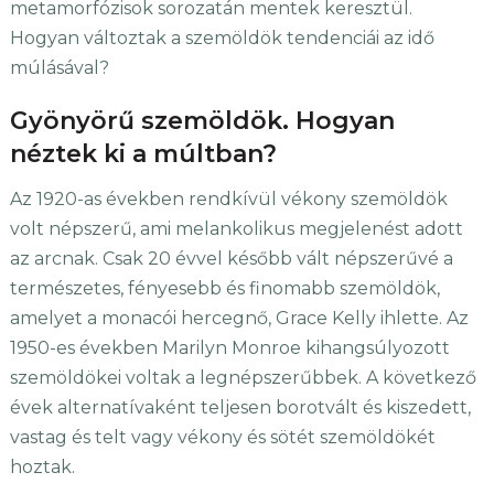
metamorfózisok sorozatán mentek keresztül.
Hogyan változtak a szemöldök tendenciái az idő
múlásával?
Gyönyörű szemöldök. Hogyan
néztek ki a múltban?
Az 1920-as években rendkívül vékony szemöldök
volt népszerű, ami melankolikus megjelenést adott
az arcnak. Csak 20 évvel később vált népszerűvé a
természetes, fényesebb és finomabb szemöldök,
amelyet a monacói hercegnő, Grace Kelly ihlette. Az
1950-es években Marilyn Monroe kihangsúlyozott
szemöldökei voltak a legnépszerűbbek. A következő
évek alternatívaként teljesen borotvált és kiszedett,
vastag és telt vagy vékony és sötét szemöldökét
hoztak.