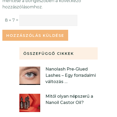
mentése a böngészőben a következő
hozzászólásomhoz.
8 + 7 =
ÖSSZEFÜGGŐ CIKKEK
Nanolash Pre-Glued
Lashes – Egy forradalmi
változás …
Mitől olyan népszerű a
Nanoil Castor Oil?