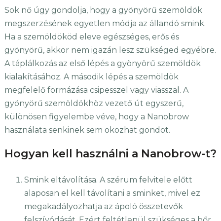
Sok nő úgy gondolja, hogy a gyönyörű szemöldök
megszerzésének egyetlen módja az állandó smink.
Ha a szemöldököd eleve egészséges, erős és
gyönyörű, akkor nem igazán lesz szükséged egyébre.
A táplálkozás az első lépés a gyönyörű szemöldök
kialakításához. A második lépés a szemöldök
megfelelő formázása csipesszel vagy viasszal. A
gyönyörű szemöldökhöz vezető út egyszerű,
különösen figyelembe véve, hogy a Nanobrow
használata senkinek sem okozhat gondot.
Hogyan kell használni a Nanobrow-t?
Smink eltávolítása. A szérum felvitele előtt
alaposan el kell távolítani a sminket, mivel ez
megakadályozhatja az ápoló összetevők
felszívódását. Ezért feltétlenül szükséges a bőr