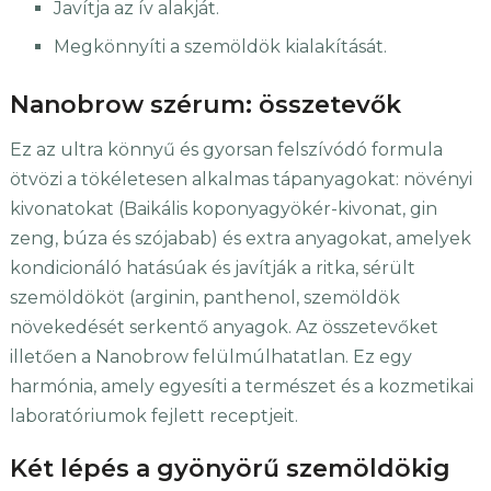
Javítja az ív alakját.
Megkönnyíti a szemöldök kialakítását.
Nanobrow szérum: összetevők
Ez az ultra könnyű és gyorsan felszívódó formula
ötvözi a tökéletesen alkalmas tápanyagokat: növényi
kivonatokat (Baikális koponyagyökér-kivonat, gin
zeng, búza és szójabab) és extra anyagokat, amelyek
kondicionáló hatásúak és javítják a ritka, sérült
szemöldököt (arginin, panthenol, szemöldök
növekedését serkentő anyagok. Az összetevőket
illetően a Nanobrow felülmúlhatatlan. Ez egy
harmónia, amely egyesíti a természet és a kozmetikai
laboratóriumok fejlett receptjeit.
Két lépés a gyönyörű szemöldökig