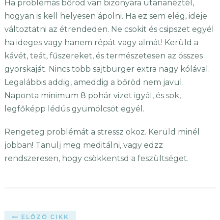
Ha problémás bőröd van bizonyára utánanéztél,
hogyan is kell helyesen ápolni. Ha ez sem elég, ideje
változtatni az étrendeden. Ne csokit és csipszet egyél
ha ideges vagy hanem répát vagy almát! Kerüld a
kávét, teát, fűszereket, és természetesen az összes
gyorskaját. Nincs több sajtburger extra nagy kólával.
Legalábbis addig, ameddig a bőröd nem javul.
Naponta minimum 8 pohár vizet igyál, és sok,
legfőképp lédús gyümölcsöt egyél.
Rengeteg problémát a stressz okoz. Kerüld minél
jobban! Tanulj meg meditálni, vagy edzz
rendszeresen, hogy csökkentsd a feszültséget.
ELŐZŐ CIKK