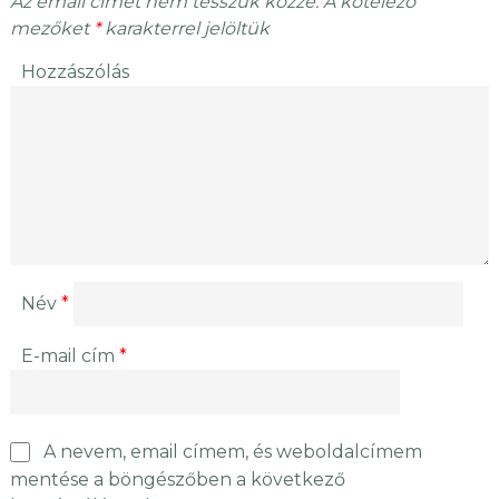
Az email címet nem tesszük közzé.
A kötelező
mezőket
*
karakterrel jelöltük
Hozzászólás
Név
*
E-mail cím
*
A nevem, email címem, és weboldalcímem
mentése a böngészőben a következő