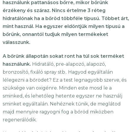
használunk pattanásos bőrre, mikor bőrünk
érzékeny és száraz. Nincs értelme 3 réteg
hidratálónak ha a bőröd többféle típusú. Többet árt,
mint használ. Ha egyszer eldöntjük milyen típusú a
bőrünk, onnantól tudjuk milyen termékeket
válasszunk.
A bőrünk állapotán sokat ront ha túl sok terméket
használunk.
Hidratáló, pre-alapozó, alapozó,
bronzosító, fixáló spray stb.. Hagyod egyáltalán
lélegezni a bőrödet? Ez a test legnagyobb szerve, és
szüksége van oxigénre. Minden este mosd le a
sminked, és lehetőleg hetente egyszer ne használj
sminket egyáltalán. Nehéznek tűnik, de meglátod
majd mennyire ragyogni fog a bőröd miközben
regenerálódik.