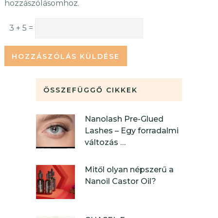
hozzászólásomhoz.
3 + 5 =
ÖSSZEFÜGGŐ CIKKEK
Nanolash Pre-Glued
Lashes – Egy forradalmi
változás …
Mitől olyan népszerű a
Nanoil Castor Oil?