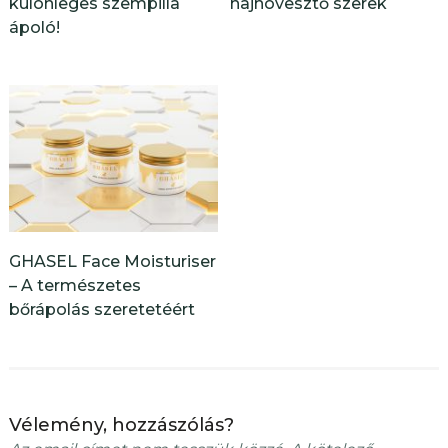
különleges szempilla
hajnövesztő szerek
ápoló!
GHASEL Face Moisturiser
– A természetes
bőrápolás szeretetéért
Vélemény, hozzászólás?