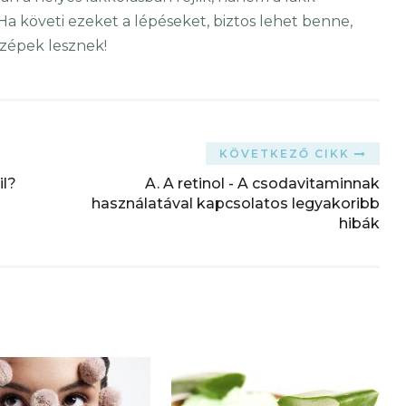
 Ha követi ezeket a lépéseket, biztos lehet benne,
zépek lesznek!
KÖVETKEZŐ CIKK
il?
A. A retinol - A csodavitaminnak
használatával kapcsolatos legyakoribb
hibák