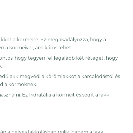
plakkot a körmeire. Ez megakadályozza, hogy a
 a körmeivel, ami káros lehet.
ontos, hogy tegyen fel legalább két réteget, hogy
k.
 fedőlakk megvédi a körömlakkot a karcolódástól és
 ad a körmöknek.
sználni. Ez hidratálja a körmeit és segít a lakk
n a helyes lakkolásban rejlik, hanem a lakk