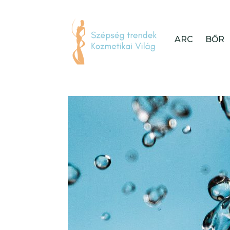
ARC
BŐR