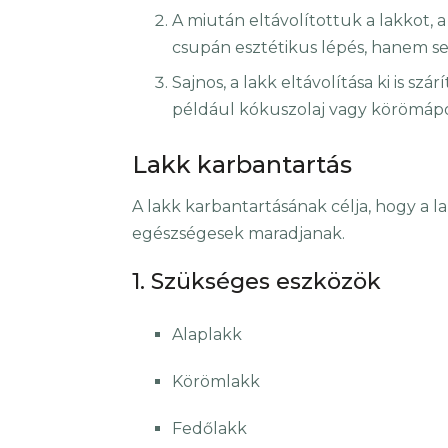
A miután eltávolítottuk a lakkot,
csupán esztétikus lépés, hanem seg
Sajnos, a lakk eltávolítása ki is sz
például kókuszolaj vagy körömápo
Lakk karbantartás
A lakk karbantartásának célja, hogy a l
egészségesek maradjanak.
1. Szükséges eszközök
Alaplakk
Körömlakk
Fedőlakk