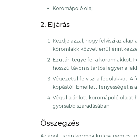
Körömápoló olaj
2. Eljárás
Kezdje azzal, hogy felviszi az ala
körömlakk közvetlenül érintkezzen
Ezután tegye fel a körömlakkot. F
hosszú távon is tartós legyen a lak
Végezetül felviszi a fedőlakkot. A
kopástól. Emellett fényességet is
Végül ajánlott körömápoló olajat ha
gyorsabb száradásában.
Összegzés
Az ápolt, szép körmök kulcsa nem csupá